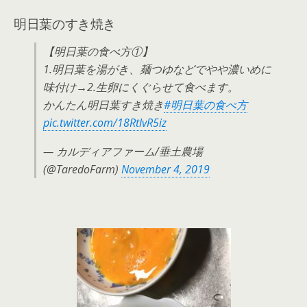
明日葉のすき焼き
【明日葉の食べ方①】
1.明日葉を湯がき、麺つゆなどでやや濃いめに
味付け→2.生卵にくぐらせて食べます。
かんたん明日葉すき焼き
#明日葉の食べ方
pic.twitter.com/18RtlvR5iz
— カルディアファーム/垂土農場
(@TaredoFarm)
November 4, 2019