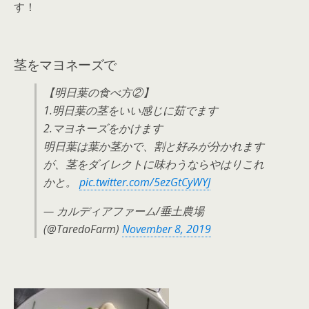
す！
茎をマヨネーズで
【明日葉の食べ方②】
1.明日葉の茎をいい感じに茹でます
2.マヨネーズをかけます
明日葉は葉か茎かで、割と好みが分かれます
が、茎をダイレクトに味わうならやはりこれ
かと。
pic.twitter.com/5ezGtCyWYJ
— カルディアファーム/垂土農場
(@TaredoFarm)
November 8, 2019