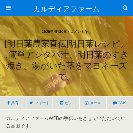
カルディアファーム
2020年4月30日 • コメントなし
[明日葉農家直伝]明日葉レシピ。
…簡単アシタバ汁、明日葉のすき
焼き、湯がいた茎をマヨネーズ
で。
共有
ツイート
ピン
メール
SMS
カルディアファームWEBの手伝いをさせていただいてい
る高田です。